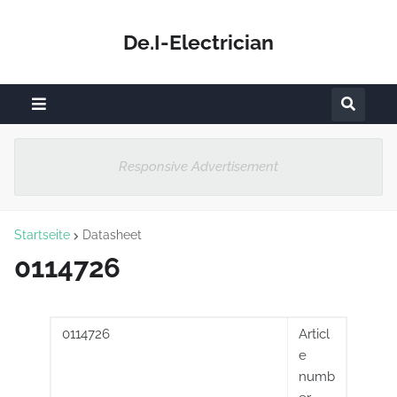
De.I-Electrician
Responsive Advertisement
Startseite
Datasheet
0114726
0114726
Articl
e
numb