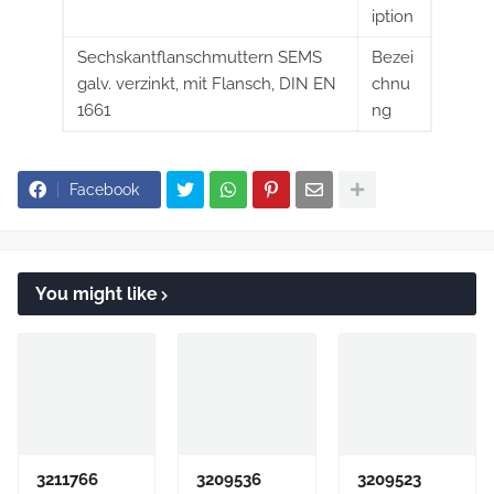
iption
Sechskantflanschmuttern SEMS
Bezei
galv. verzinkt, mit Flansch, DIN EN
chnu
1661
ng
Facebook
You might like
3211766
3209536
3209523