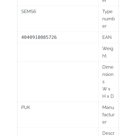
er
SEMS6
Type
numb
er
4040918085726
EAN
Weig
ht
Dime
nsion
s
W x
H x D
PUK
Manu
factur
er
Descr