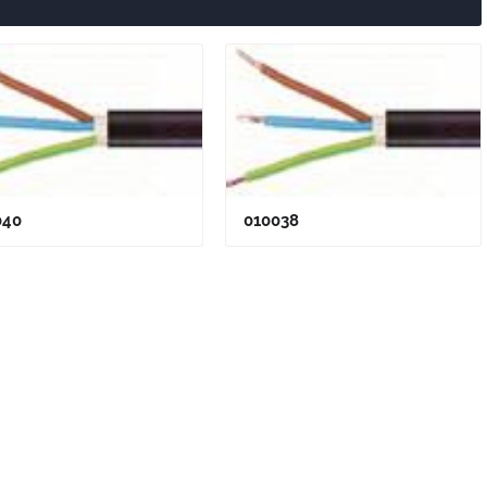
040
010038