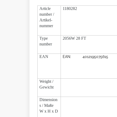
Article
1180282
number /
Artikel-
nummer
Type
2056W 28 FT
number
EAN
EAN: 4012195075615
Weight /
Gewicht
Dimension
s / Maße
W x H x D