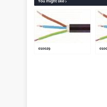
You might like
010029
010